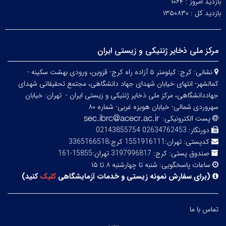
بازدید امروز :
۱۰۶۴
بازدید کل :
۱۳۵۰۸۳۰
مرکز ملی ذخایر ژنتیکی و زیستی ایران
نشانی:
کرج: کیلومتر ۵ آزاده راه کرج- قزوین، ورودی بهشت سکینه -
کمالشهر- انتهای خیابان شهدای جهاد دانشگاهی، مجتمع تحقیقاتی شهدای
جهاددانشگاهی، مرکز ملی ذخایر ژنتیکی و زیستی ایران -
تهران: خیابان
سهروردی شمالی- خیابان هویزه غربی- شماره ۸۰
پست الکترونیکی:
دورنگار:
02634762453 02143855754
کدپستی:
تهران:1551916111 کرج:3365166518
صندوق پستی:
کرج: 3197996817 تهران:15855-161
ساعات پاسخگویی:
شنبه تا چهارشنبه ۸ تا ۱۵
(
برای سفارش نمونه زیستی و خدمات آزمایشگاهی
کلیک
کنید
)
تماس با ما