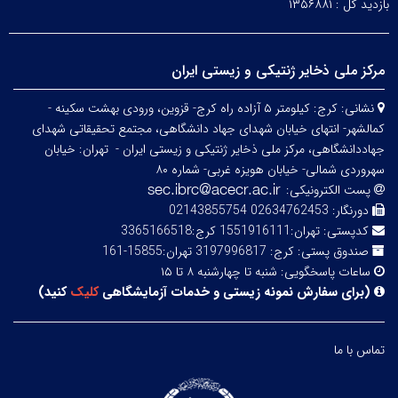
بازدید کل :
۱۳۵۶۸۸۱
مرکز ملی ذخایر ژنتیکی و زیستی ایران
نشانی:
کرج: کیلومتر ۵ آزاده راه کرج- قزوین، ورودی بهشت سکینه -
کمالشهر- انتهای خیابان شهدای جهاد دانشگاهی، مجتمع تحقیقاتی شهدای
جهاددانشگاهی، مرکز ملی ذخایر ژنتیکی و زیستی ایران -
تهران: خیابان
سهروردی شمالی- خیابان هویزه غربی- شماره ۸۰
پست الکترونیکی:
دورنگار:
02634762453 02143855754
کدپستی:
تهران:1551916111 کرج:3365166518
صندوق پستی:
کرج: 3197996817 تهران:15855-161
ساعات پاسخگویی:
شنبه تا چهارشنبه ۸ تا ۱۵
(
برای سفارش نمونه زیستی و خدمات آزمایشگاهی
کلیک
کنید
)
تماس با ما