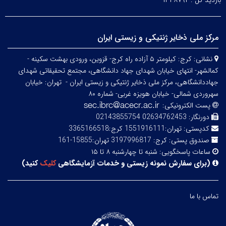
بازدید کل :
۱۳۴۸۷۹۲
مرکز ملی ذخایر ژنتیکی و زیستی ایران
نشانی:
کرج: کیلومتر ۵ آزاده راه کرج- قزوین، ورودی بهشت سکینه -
کمالشهر- انتهای خیابان شهدای جهاد دانشگاهی، مجتمع تحقیقاتی شهدای
جهاددانشگاهی، مرکز ملی ذخایر ژنتیکی و زیستی ایران -
تهران: خیابان
سهروردی شمالی- خیابان هویزه غربی- شماره ۸۰
پست الکترونیکی:
دورنگار:
02634762453 02143855754
کدپستی:
تهران:1551916111 کرج:3365166518
صندوق پستی:
کرج: 3197996817 تهران:15855-161
ساعات پاسخگویی:
شنبه تا چهارشنبه ۸ تا ۱۵
(
برای سفارش نمونه زیستی و خدمات آزمایشگاهی
کلیک
کنید
)
تماس با ما