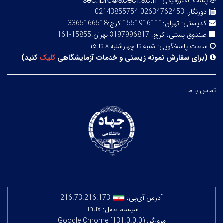
پست الکترونیکی:
دورنگار:
02634762453 02143855754
کدپستی:
تهران:1551916111 کرج:3365166518
صندوق پستی:
کرج: 3197996817 تهران:15855-161
ساعات پاسخگویی:
شنبه تا چهارشنبه ۸ تا ۱۵
(
برای سفارش نمونه زیستی و خدمات آزمایشگاهی
کلیک
کنید
)
تماس با ما
آدرس آی‌پی:
216.73.216.173
سیستم عامل: Linux
مرورگر: Google Chrome (131.0.0.0)