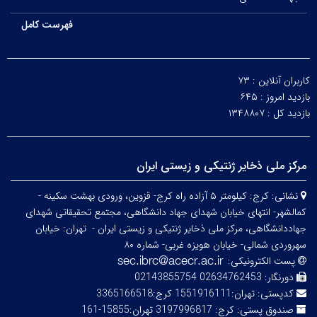
فهرست کامل
کاربران آنلاین :
۷۳
بازدید امروز :
۶۴۵
بازدید کل :
۱۳۴۸۸۰۷
مرکز ملی ذخایر ژنتیکی و زیستی ایران
نشانی:
کرج: کیلومتر ۵ آزاده راه کرج- قزوین، ورودی بهشت سکینه -
کمالشهر- انتهای خیابان شهدای جهاد دانشگاهی، مجتمع تحقیقاتی شهدای
جهاددانشگاهی، مرکز ملی ذخایر ژنتیکی و زیستی ایران -
تهران: خیابان
سهروردی شمالی- خیابان هویزه غربی- شماره ۸۰
پست الکترونیکی:
دورنگار:
02634762453 02143855754
کدپستی:
تهران:1551916111 کرج:3365166518
صندوق پستی:
کرج: 3197996817 تهران:15855-161