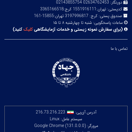
دورنگار:
02634762453 02143855754
کدپستی:
تهران:1551916111 کرج:3365166518
صندوق پستی:
کرج: 3197996817 تهران:15855-161
ساعات پاسخگویی:
شنبه تا چهارشنبه ۸ تا ۱۵
(
برای سفارش نمونه زیستی و خدمات آزمایشگاهی
کلیک
کنید
)
تماس با ما
آدرس آی‌پی:
216.73.216.223
سیستم عامل: Linux
مرورگر: Google Chrome (131.0.0.0)