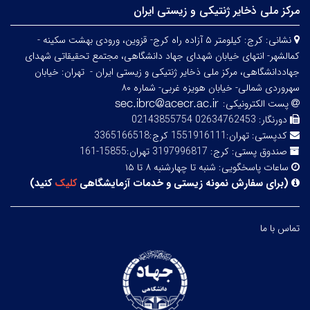
مرکز ملی ذخایر ژنتیکی و زیستی ایران
نشانی:
کرج: کیلومتر ۵ آزاده راه کرج- قزوین، ورودی بهشت سکینه -
کمالشهر- انتهای خیابان شهدای جهاد دانشگاهی، مجتمع تحقیقاتی شهدای
جهاددانشگاهی، مرکز ملی ذخایر ژنتیکی و زیستی ایران -
تهران: خیابان
سهروردی شمالی- خیابان هویزه غربی- شماره ۸۰
پست الکترونیکی:
دورنگار:
02634762453 02143855754
کدپستی:
تهران:1551916111 کرج:3365166518
صندوق پستی:
کرج: 3197996817 تهران:15855-161
ساعات پاسخگویی:
شنبه تا چهارشنبه ۸ تا ۱۵
(
برای سفارش نمونه زیستی و خدمات آزمایشگاهی
کلیک
کنید
)
تماس با ما