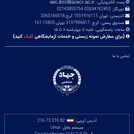
پست الکترونیکی:
دورنگار:
02634762453 02143855754
کدپستی:
تهران:1551916111 کرج:3365166518
صندوق پستی:
کرج: 3197996817 تهران:15855-161
ساعات پاسخگویی:
شنبه تا چهارشنبه ۸ تا ۱۵
(
برای سفارش نمونه زیستی و خدمات آزمایشگاهی
کلیک
کنید
)
تماس با ما
آدرس آی‌پی:
216.73.216.82
سیستم عامل: Linux