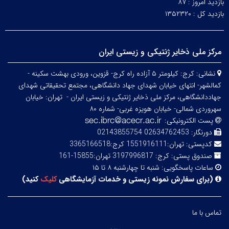
بازدید امروز :
۸۷
بازدید کل :
۱۳۵۲۳۲۰
مرکز ملی ذخایر ژنتیکی و زیستی ایران
نشانی:
کرج: کیلومتر ۵ آزاده راه کرج- قزوین، ورودی بهشت سکینه -
کمالشهر- انتهای خیابان شهدای جهاد دانشگاهی، مجتمع تحقیقاتی شهدای
جهاددانشگاهی، مرکز ملی ذخایر ژنتیکی و زیستی ایران -
تهران: خیابان
سهروردی شمالی- خیابان هویزه غربی- شماره ۸۰
پست الکترونیکی:
دورنگار:
02634762453 02143855754
کدپستی:
تهران:1551916111 کرج:3365166518
صندوق پستی:
کرج: 3197996817 تهران:15855-161
ساعات پاسخگویی:
شنبه تا چهارشنبه ۸ تا ۱۵
(
برای سفارش نمونه زیستی و خدمات آزمایشگاهی
کلیک
کنید
)
تماس با ما