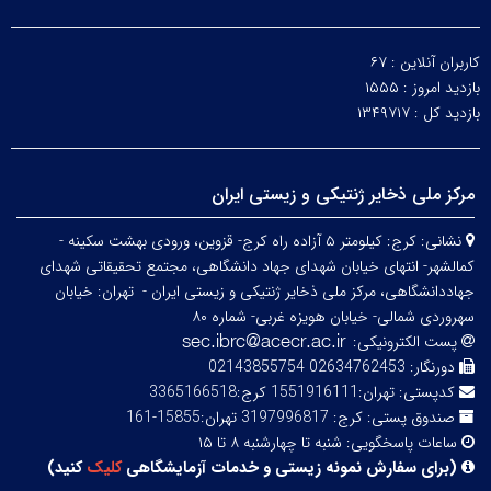
کاربران آنلاین :
۶۷
بازدید امروز :
۱۵۵۵
بازدید کل :
۱۳۴۹۷۱۷
مرکز ملی ذخایر ژنتیکی و زیستی ایران
نشانی:
کرج: کیلومتر ۵ آزاده راه کرج- قزوین، ورودی بهشت سکینه -
کمالشهر- انتهای خیابان شهدای جهاد دانشگاهی، مجتمع تحقیقاتی شهدای
جهاددانشگاهی، مرکز ملی ذخایر ژنتیکی و زیستی ایران -
تهران: خیابان
سهروردی شمالی- خیابان هویزه غربی- شماره ۸۰
پست الکترونیکی:
دورنگار:
02634762453 02143855754
کدپستی:
تهران:1551916111 کرج:3365166518
صندوق پستی:
کرج: 3197996817 تهران:15855-161
ساعات پاسخگویی:
شنبه تا چهارشنبه ۸ تا ۱۵
(
برای سفارش نمونه زیستی و خدمات آزمایشگاهی
کلیک
کنید
)